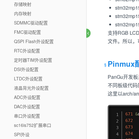
存储映射
stm32mp
内存映射
stm32mp
SDMMC驱动配置
stm32mp1
FMC驱动配置
支持RGB LCD
文件。所以，可
QSPI Flash外设配置
RTC外设配置
定时器TIM外设配置
Pinmu
DSI外设配置
PanGu开发板
LTDC外设配置
不同板级代码
液晶背光外设配置
这里以arch/a
ADC外设配置
DAC外设配置
671
&
串口外设配置
672
  
sc16is752扩展串口
673
  
674
  
SPI外设