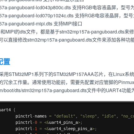
157a-panguboard-lcd043p800c.dts 支持RGB电容液晶屏，型
157a-panguboard-lcd070p1024c.dts 支持RGB电容液晶屏，
57a-panguboard-mipi.dts 支持MIPI接口
和MIPI的dts文件，都是基于stm32mp157a-panguboard.dts来
以直接修改stm32mp157a-panguboard.dts文件来添加
x配置
采用STM32MP1系列下的STM32MP157AAA芯片，在Linux
的冗余工作量。通常使用功能前，需要先配置对应管脚的Pinmu
rm/boot/dts/stm32mp157a-panguboard.dts文件中的UA
uart4 
{
       pinctrl
-
names 
=
"default"
,
"sleep"
,
"idle"
,
"no_c
       pinctrl
-
0
=
<
&
uart4_pins_a
>
;
       pinctrl
-
1
=
<
&
uart4_sleep_pins_a
>
;