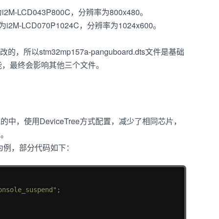
号为i2M-LCD043P800C，分辨率为800x480。
型号为i2M-LCD070P1024C，分辨率为1024x600。
修改的，所以stm32mp157a-panguboard.dts文件是基础
各种功能，最终会影响其他三个文件。
系统的中，使用DeviceTree方式配置，减少了相同芯片，
x。
RT4功能为例，部分代码如下：
复制
onsole_suspend"
;