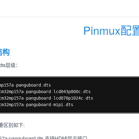
Pinmux配
结构
dts层级：
mp157a
-
panguboard
.
dts

stm32mp157a
-
panguboard
-
lcd043p800c
.
dts

stm32mp157a
-
panguboard
-
lcd070p1024c
.
dts

stm32mp157a
-
panguboard
-
mipi
.
dts
要区别如下:
157a-panguboard.dts 支持HDMI显示接口