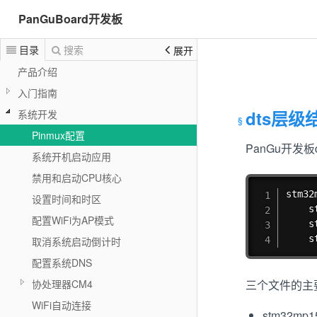
PanGuBoard开发板
目录
搜索
展开
产品介绍
入门指南
dts层级
系统开发
Pinmux配置
PanGu开发板
系统开机启动应用
禁用和启动CPU核心
stm32
设置时间和时区
	
配置WiFi为AP模式
	
	
取消系统启动倒计时
配置系统DNS
协处理器CM4
三个文件的主
WiFi自动连接
stm32mp