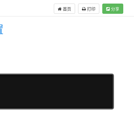
首页
打印
分享
置
复制