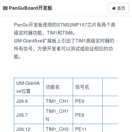
PanGuBoard开发板
首页
PanGu开发板使用的STM32MP157芯片有两个高
级定时器功能，TIM1和TIM8。
i2M-GiantAxe扩展板上引出了TIM1高级定时器的
所有信号，方便开发者可以测试或验证相应的功
能。
i2M-GiantA
功能名
信号名
xe位置
J26.9
TIM1_CH1
PE9
TIM1_CH1
J26.7
PE8
N
J26.12
TIM1_CH2
PE11