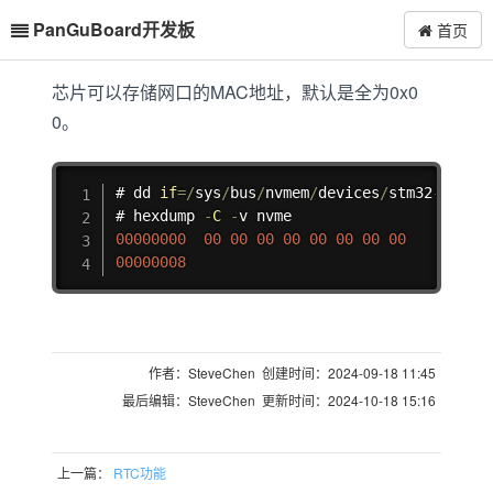
PanGuBoard开发板
首页
芯片可以存储网口的MAC地址，默认是全为0x0
0。
复制
# dd 
if
=
/
sys
/
bus
/
nvmem
/
devices
/
stm32
-
romem
# hexdump 
-
C
-
00000000
00
00
00
00
00
00
00
00
00000008
作者：SteveChen 创建时间：2024-09-18 11:45
最后编辑：SteveChen 更新时间：2024-10-18 15:16
上一篇：
RTC功能