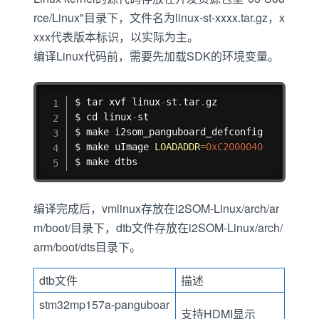
rce/Linux"目录下，文件名为linux-st-xxxx.tar.gz，x
xxx代表版本标识，以实际为主。
编译Linux代码前，需要先加载SDK的环境变量。
复制
$ tar xvf linux
-
st
.
tar
.
gz

$ cd linux
-
st

$ make i2som_panguboard_defconfig

$ make uImage 
LOADADDR
=
0xC2000040
$ make dtbs
编译完成后，vmlinux存放在i2SOM-Linux/arch/ar
m/boot/目录下，dtb文件存放在i2SOM-Linux/arch/
arm/boot/dts目录下。
dtb文件
描述
stm32mp157a-panguboar
支持HDMI显示