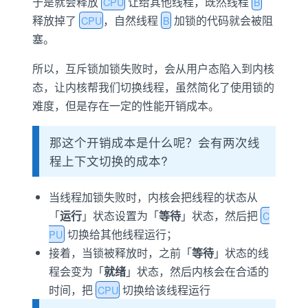
于是就会释放
让给其他线程，既然线程
CPU
B
释放掉了
，自然线程
加锁的代码就会被阻
CPU
B
塞。
所以，互斥锁加锁失败时，会从用户态陷入到内核
态，让内核帮我们切换线程，虽然简化了使用锁的
难度，但是存在一定的性能开销成本。
那这个开销成本是什么呢？会有两次线
程上下文切换的成本?
当线程加锁失败时，内核会把线程的状态从
「
运行
」状态设置为「
等待
」状态，然后把
C
切换给其他线程运行；
PU
接着，当锁被释放时，之前「
等待
」状态的线
程会变为「
就绪
」状态，然后内核会在合适的
时间，把
切换给该线程运行
CPU