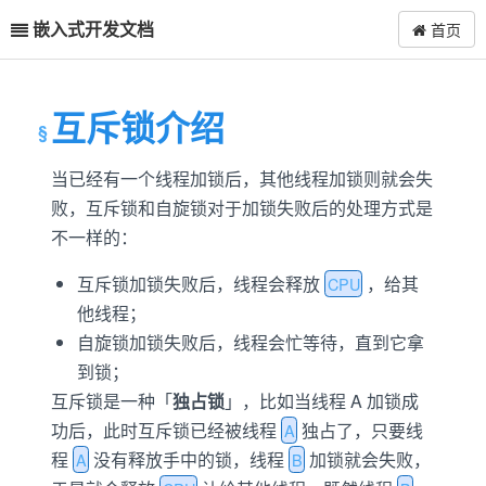
嵌入式开发文档
首页
互斥锁介绍
当已经有一个线程加锁后，其他线程加锁则就会失
败，互斥锁和自旋锁对于加锁失败后的处理方式是
不一样的：
互斥锁加锁失败后，线程会释放
，给其
CPU
他线程；
自旋锁加锁失败后，线程会忙等待，直到它拿
到锁；
互斥锁是一种「
独占锁
」，比如当线程 A 加锁成
功后，此时互斥锁已经被线程
独占了，只要线
A
程
没有释放手中的锁，线程
加锁就会失败，
A
B