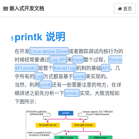
嵌入式开发文档
首页
printk 说明
在开发
或者跟踪调试内核行为的
Linux device Driver
时候经常要通过
来
整个过程，
Log API
trace
Kernel
是整个
机制的基础
，几
API printk()
Kernel Log
API
乎所有的
方式都是基于
来实现的。
Log
printk
当然，利用
还有一些需要注意的地方，在详
printk
细讲述之前先分析一下
实现，大致流程如
printk()
下图所示：