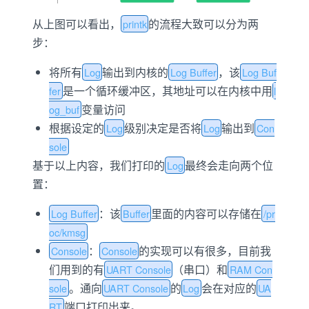
从上图可以看出，
的流程大致可以分为两
printk
步：
将所有
输出到内核的
，该
Log
Log Buffer
Log Buf
是一个循环缓冲区，其地址可以在内核中用
fer
l
变量访问
og_buf
根据设定的
级别决定是否将
输出到
Log
Log
Con
sole
基于以上内容，我们打印的
最终会走向两个位
Log
置：
：该
里面的内容可以存储在
Log Buffer
Buffer
/pr
oc/kmsg
：
的实现可以有很多，目前我
Console
Console
们用到的有
（串口）和
UART Console
RAM Con
。通向
的
会在对应的
sole
UART Console
Log
UA
端口打印出来。
RT