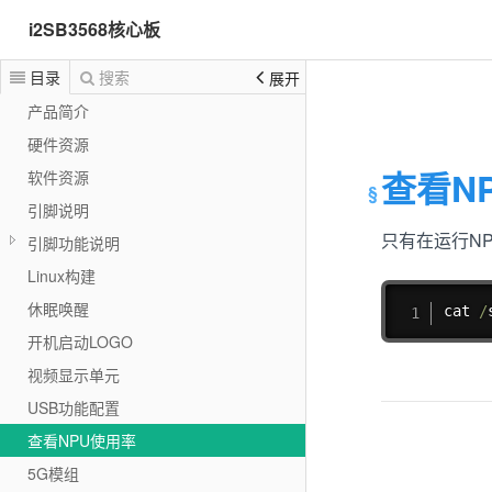
i2SB3568核心板
目录
搜索
展开
产品简介
硬件资源
查看N
软件资源
引脚说明
只有在运行N
引脚功能说明
Linux构建
休眠唤醒
cat 
/
开机启动LOGO
视频显示单元
USB功能配置
查看NPU使用率
5G模组