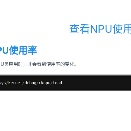
查看NPU使
PU使用率
PU类应用时，才会看到使用率的变化。
sys
/
kernel
/
debug
/
rknpu
/
load