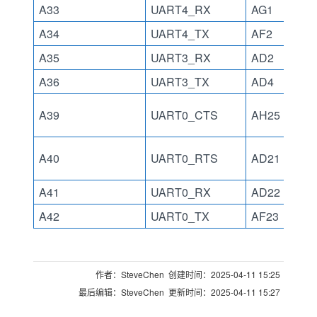
A33
UART4_RX
AG1
A34
UART4_TX
AF2
A35
UART3_RX
AD2
A36
UART3_TX
AD4
A39
UART0_CTS
AH25
A40
UART0_RTS
AD21
A41
UART0_RX
AD22
A42
UART0_TX
AF23
作者：SteveChen 创建时间：2025-04-11 15:25
最后编辑：SteveChen 更新时间：2025-04-11 15:27