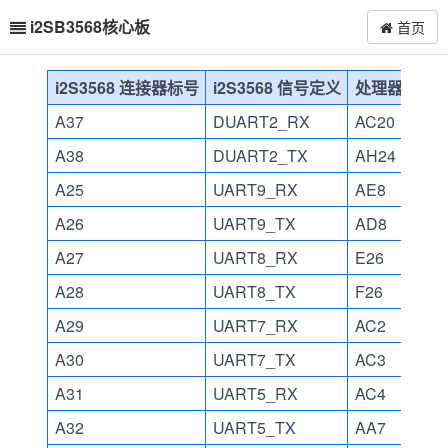
i2SB3568核心板
首页
i2S3568 连接器标号
i2S3568 信号定义
处理器引脚
A37
DUART2_RX
AC20
A38
DUART2_TX
AH24
A25
UART9_RX
AE8
A26
UART9_TX
AD8
A27
UART8_RX
E26
A28
UART8_TX
F26
A29
UART7_RX
AC2
A30
UART7_TX
AC3
A31
UART5_RX
AC4
A32
UART5_TX
AA7