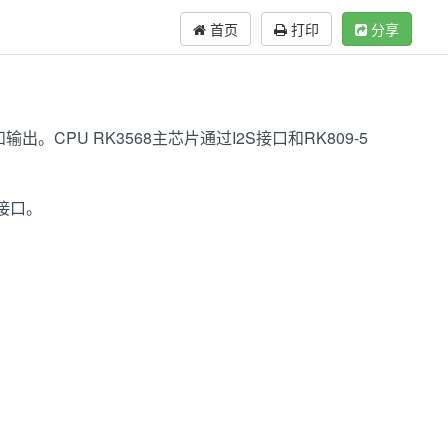
首页
打印
分享
出。CPU RK3568主芯片通过I2S接口和RK809-5
接口。