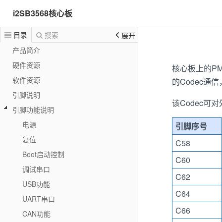
i2SB3568核心板
目录
搜索
展开
产品简介
硬件资源
核心板上的PMI
软件资源
的Codec通信
引脚说明
该Codec
引脚功能说明
电源
引脚序号
复位
C58
Boot启动控制
C60
调试串口
C62
USB功能
C64
UART串口
C66
CAN功能