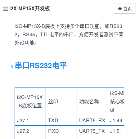
i2X-MP15X开发板
首页
i2C-MP15X-B底板上支持多个串口功能，如RS23
2，RS45，TTL电平的串口，方便开发者测试不同
外设功能。
串口RS232电平
i2S-MP15X
i2C-MP15X
丝印
功能名称
核心板Pino
-B底板位置
ut
J27.1
TXD
UART5_RX
J1.49
J27.2
RXD
UART5_TX
J1.51