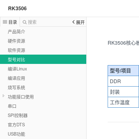
RK3506
目录
搜索
展开
产品简介
硬件资源
RK3506
软件资源
型号对比
编译Linux
型号/项目
编译应用
DDR
烧写系统
封装
功能接口使用
工作温度
串口
SPI控制器
官方DTS
USB功能