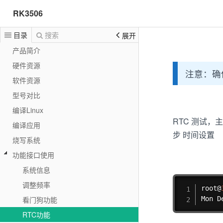
RK3506
目录
搜索
展开
产品简介
硬件资源
注意：确
软件资源
型号对比
编译Linux
RTC 测试，
编译应用
步 时间设置
烧写系统
功能接口使用
系统信息
调整频率
root@
看门狗功能
Mon D
RTC功能