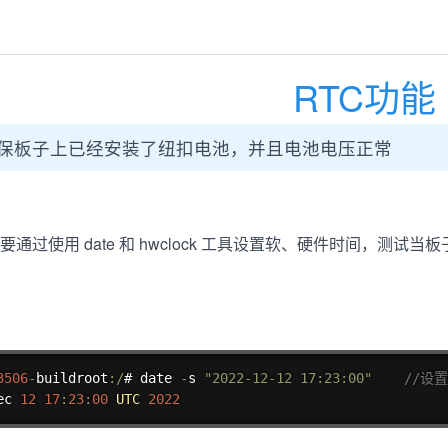
RTC功能
保板子上已经安装了纽扣电池，并且电池电压正常
主要通过使用 date 和 hwclock 工具设置软、硬件时间，测
3506
-
buildroot
:
/
# date 
-
s 
"2022-12-12 17:23:00"
//设
ec 
12
17
:
23
:
00
UTC
2022