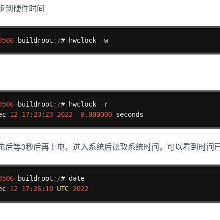
步到硬件时间
3506
-
buildroot
:
/
# hwclock 
-
w
3506
-
buildroot
:
/
# hwclock 
-
r

ec 
12
17
:
23
:
23
2022
0.000000
 seconds
电后等3秒后再上电，进入系统后读取系统时间，可以看到时间
3506
-
buildroot
:
/
# date

ec 
12
17
:
26
:
10
UTC
2022