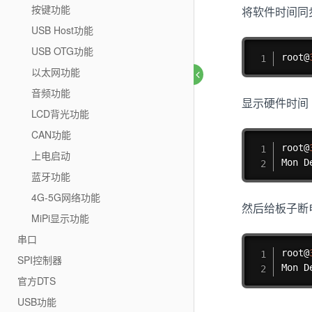
按键功能
将软件时间同
USB Host功能
USB OTG功能
root@
以太网功能
音频功能
显示硬件时间
LCD背光功能
CAN功能
root@
上电启动
Mon D
蓝牙功能
4G-5G网络功能
然后给板子断
MiPi显示功能
串口
root@
SPI控制器
Mon D
官方DTS
USB功能