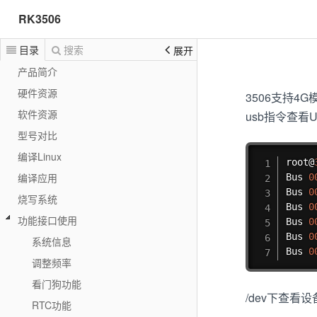
RK3506
目录
搜索
展开
产品简介
硬件资源
3506支持4
软件资源
usb指令查看
型号对比
编译Linux
root@
编译应用
Bus 
0
Bus 
0
烧写系统
Bus 
0
功能接口使用
Bus 
0
Bus 
0
系统信息
Bus 
0
调整频率
看门狗功能
/dev下查看
RTC功能