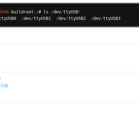
3506
-
buildroot
:
/
# ls 
/
dev
/
ttyUSB
*
ttyUSB0  
/
dev
/
ttyUSB1  
/
dev
/
ttyUSB2  
/
dev
/
ttyUSB3
能
示功能