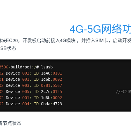
4G-5G网络
G模块EC20，开发板启动前接入4G模块 ，并插入SIM卡，启动
USB状态
3506
-
buildroot
:
/
# lsusb

02
 Device 
002
:
ID
 1a40
:
0101
01
 Device 
001
:
ID
 1d6b
:
0002
02
 Device 
003
:
ID
0781
:
5567
02
 Device 
005
:
ID
 2c7c
:
0125
//EC2
02
 Device 
001
:
ID
 1d6b
:
0002
02
 Device 
004
:
ID
 0bda
:
d723
设备节点状态