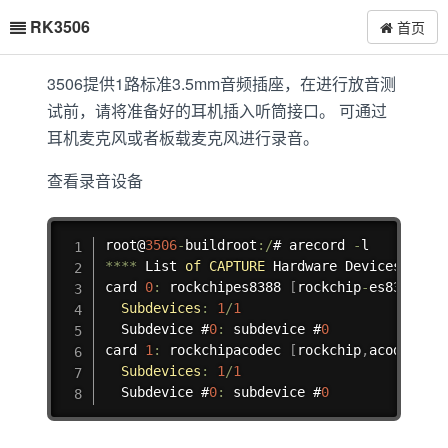
RK3506
首页
3506提供1路标准3.5mm音频插座，在进行放音测
试前，请将准备好的耳机插入听筒接口。 可通过
耳机麦克风或者板载麦克风进行录音。
查看录音设备
复制
root@
3506
-
buildroot
:
/
# arecord 
-
**
**
 List 
of
CAPTURE
 Hardware Devices 
**
**
card 
0
:
 rockchipes8388 
[
rockchip
-
es8388
]
,
 
Subdevices
:
1
/
1
  Subdevice #
0
:
 subdevice #
0
card 
1
:
 rockchipacodec 
[
rockchip
,
acodec
]
,
 
Subdevices
:
1
/
1
  Subdevice #
0
:
 subdevice #
0