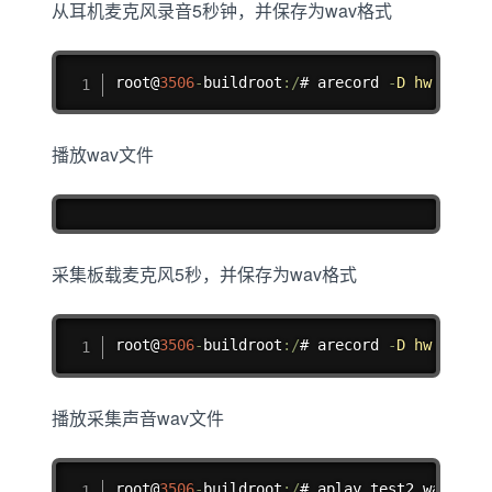
从耳机麦克风录音5秒钟，并保存为wav格式
复制
root@
3506
-
buildroot
:
/
# arecord 
-
D
hw
:
0
,
0
-
播放wav文件
复制
采集板载麦克风5秒，并保存为wav格式
复制
root@
3506
-
buildroot
:
/
# arecord 
-
D
hw
:
1
,
0
-
播放采集声音wav文件
复制
root@
3506
-
buildroot
:
/
# aplay test2
.
wav