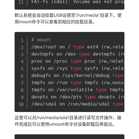
FAT-fs 
(
sda1
)
: Volume was not properly
默认系统会自动挂载USB设德至”/run/media”目录下。使
用mount命令可以查看到相应的挂载目录。
复制
# mount
/dev/root on / 
type
 ext4 
(
rw,relatime,
devtmpfs on /dev 
type
 devtmpfs 
(
rw,rel
proc on /proc 
type
 proc 
(
rw,relatime
)
sysfs on /sys 
type
 sysfs 
(
rw,relatime
)
debugfs on /sys/kernel/debug 
type
 debu
tmpfs on /run 
type
 tmpfs 
(
rw,nosuid,no
tmpfs on /var/volatile 
type
 tmpfs 
(
rw,
devpts on /dev/pts 
type
 devpts 
(
rw,rel
/dev/sda1 on /run/media/sda1 
type
 vfat
这里可以对/run/media/sda1目录进行读写文件操作，操
作完成后可以使用umount命令对设备卸载后再拔出。
复制