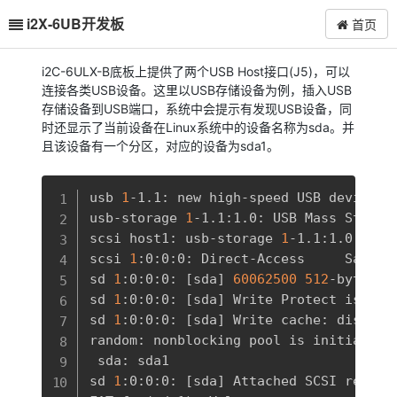
i2X-6UB开发板
首页
i2C-6ULX-B底板上提供了两个USB Host接口(J5)，可以
连接各类USB设备。这里以USB存储设备为例，插入USB
存储设备到USB端口，系统中会提示有发现USB设备，同
时还显示了当前设备在Linux系统中的设备名称为sda。并
且该设备有一个分区，对应的设备为sda1。
复制
usb 
1
-1.1: new high-speed USB device n
usb-storage 
1
-1.1:1.0: USB Mass Storage
scsi host1: usb-storage 
1
-1.1:1.0

scsi 
1
:0:0:0: Direct-Access     SanDis
sd 
1
:0:0:0: 
[
sda
]
60062500
512
-byte lo
sd 
1
:0:0:0: 
[
sda
]
 Write Protect is off

sd 
1
:0:0:0: 
[
sda
]
 Write cache: disable
random: nonblocking pool is initialized
 sda: sda1

sd 
1
:0:0:0: 
[
sda
]
 Attached SCSI removab