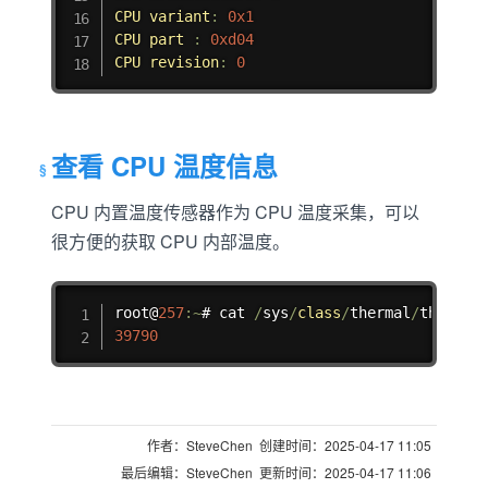
CPU
variant
:
0x1
CPU
part
:
0xd04
CPU
revision
:
0
查看 CPU 温度信息
CPU 内置温度传感器作为 CPU 温度采集，可以
很方便的获取 CPU 内部温度。
复制
root@
257
:
~
# cat 
/
sys
/
class
/
thermal
/
thermal
39790
作者：SteveChen 创建时间：2025-04-17 11:05
最后编辑：SteveChen 更新时间：2025-04-17 11:06