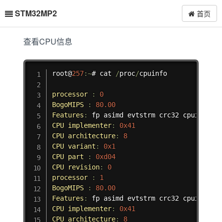
STM32MP2
首页
查看CPU信息
复制
root@
257
:
~
# cat 
/
proc
/
cpuinfo

processor
:
0
BogoMIPS
:
80.00
Features
:
CPU
implementer
:
0x41
CPU
architecture
:
8
CPU
variant
:
0x1
CPU
part
:
0xd04
CPU
revision
:
0
processor
:
1
BogoMIPS
:
80.00
Features
:
CPU
implementer
:
0x41
CPU
architecture
:
8