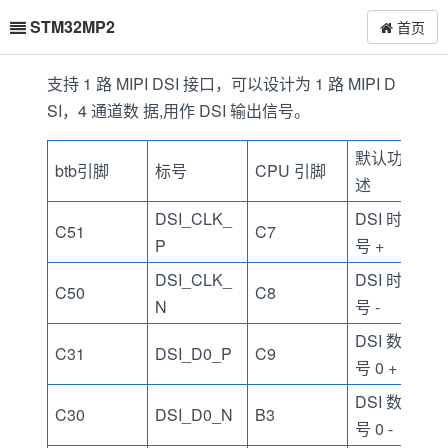
STM32MP2
首页
支持 1 路 MIPI DSI 接口，可以设计为 1 路 MIPI D
SI，4 通道数 据,用作 DSI 输出信号。
默认功能描
btb引脚
标号
CPU 引脚
述
DSI_CLK_
DSI 时钟信
C51
C7
P
号 +
DSI_CLK_
DSI 时钟信
C50
C8
N
号 -
DSI 数据信
C31
DSI_D0_P
C9
号 0 +
DSI 数据信
C30
DSI_D0_N
B3
号 0 -