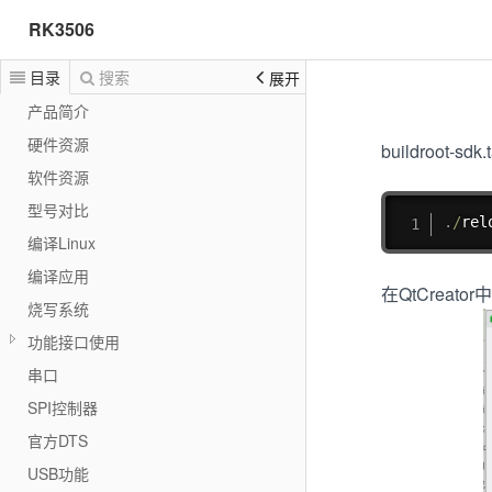
RK3506
目录
搜索
展开
产品简介
硬件资源
buildroot
软件资源
型号对比
.
/
rel
编译Linux
编译应用
在QtCreat
烧写系统
功能接口使用
串口
SPI控制器
官方DTS
USB功能